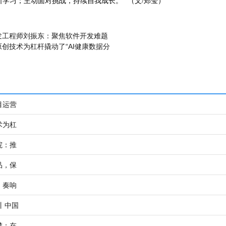
学习；主动面对挑战，持续自我成长。” （文/郑莹）
发工程师刘振东：聚焦软件开发难题
创技术为杠杆撬动了“AI健康数据分
目运营
术为杠
院：推
品，保
，奏响
丨中国
楚：在