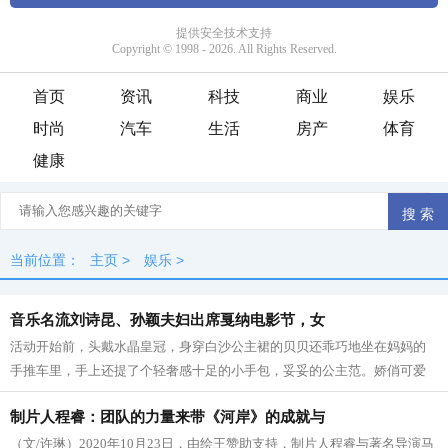
首页
资讯
科技
商业
娱乐
时尚
汽车
生活
房产
体育
健康
当前位置：
主页
>
娱乐
>
音乐名流刘诗昆、孙颖夫妇出席戛纳电影节，女
活动开始前，头戴水晶皇冠，身穿白沙公主裙的贝贝还乖巧地坐在妈妈的
手推车里，手上还提了个轻奢感十足的小手包，妥妥的公主范。娇俏可爱
的模样，引来了大量明星前来打招呼、...
制片人程睿：团队的力量来带《河岸》的成就与
（文/许琳）2020年10月23日，由绘王赞助支持，制片人程睿与著名导演马