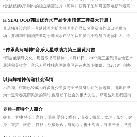
维佳强强联手制作的独立动画短片《河岸》获得了芝加哥国际电影节最高
的荣誉之一——动画银雨果奖，这部短片...
K SEAFOOD韩国优秀水产品专用馆第二弹盛大开启！
其店铺开设宗旨一直延续着为扩大韩国水产品知名度及海外出口消费市
场，并增加中国消费者对于韩国水产品的认知度而不断努力更新壮大。今
年主办方更是为大家准备了超多好礼，让...
“传承黄河精神”音乐人星球助力第三届黄河吉
“用吉他演绎文化，用音乐书写精神”，8月15日，2022第三届黄河吉他艺术
展演完美收官，音乐人星球独家网络赛区评选也落下帷幕。自2018年创办
以来，黄河吉他艺术展演坚持“多维度...
以街舞精神传递社会温情
示自我。街舞已经成为许多青少年参与全民健身活动的新选择。街舞在成
为一道青春亮丽风景的同时,也引起了社会的极大关注。邓雨丛则是我国街
舞表演领域的重要代表之一。 作为我...
罗帅--模特个人简介
姓名：罗帅 特长：烹饪，唱歌 爱好：唱歌，演戏，摄影，篮球，烹饪，健
身，穿搭，旅游， 性格：积极乐观，有耐心，善于沟通，自律严谨，浪漫
主义，乐于助人，积极向上，认真负...