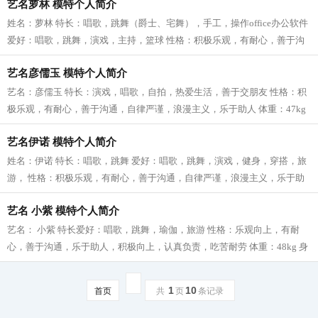
艺名萝林 模特个人简介
姓名：萝林 特长：唱歌，跳舞（爵士、宅舞），手工，操作office办公软件
爱好：唱歌，跳舞，演戏，主持，篮球 性格：积极乐观，有耐心，善于沟
通，自律严谨，浪漫主义，乐于助人...
艺名彦儒玉 模特个人简介
艺名：彦儒玉 特长：演戏，唱歌，自拍，热爱生活，善于交朋友 性格：积
极乐观，有耐心，善于沟通，自律严谨，浪漫主义，乐于助人 体重：47kg
身高：155cm 鞋码：35码 三围：胸83腰...
艺名伊诺 模特个人简介
姓名：伊诺 特长：唱歌，跳舞 爱好：唱歌，跳舞，演戏，健身，穿搭，旅
游， 性格：积极乐观，有耐心，善于沟通，自律严谨，浪漫主义，乐于助
人，积极向上，认真负责，吃苦耐劳...
艺名 小紫 模特个人简介
艺名： 小紫 特长爱好：唱歌，跳舞，瑜伽，旅游 性格：乐观向上，有耐
心，善于沟通，乐于助人，积极向上，认真负责，吃苦耐劳 体重：48kg 身
高：163cm 三围：胸74腰60臀85...
1
10
首页
共
页
条记录