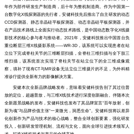
年作为部件研发生产制造商，后十年为整机制造商。作为中国第一
台数字化X线探测器的先行者，安健科技先后推出了自主研发的动态
CCD探测器、静态非晶硅平板探测器、动态非晶硅平板探测器，并
在产品技术路线上全面实行动态技术路线，是中国动态数字化X线摄
影技术的核心参与者与推动者。2021年，安健科技推出中国首台负
重位断层三维X线摄影系统——WR-3D，该系统可以实现患者在站
立位下完成脊柱关节的三维断层扫描，全脊柱三维扫描与全下肢三
维扫描，该系统首次实现了脊柱关节在站立位下的全三维成像观
察，填补了现有CT与MR设备无法立位三维摄片的不足，为外科精
准诊疗提供全新有力的影像解决方案。
安健本次全新品牌战略发布，意味着安健科技告别了其过往普
放的定位，超越普放，与三维X线技术进行深度创新融合。伴随本次
全新愿景战略的发布，安健科技也发布了其品牌宣言“百年放射，创
新为魂”与品牌价值主张“一束微光，洞悉生命”。安健科技将以差异
化创新作为产品与技术的核心战略，整合全球创新要素，强化研发
投入，创新研发管理机制、流程与文化，面向全球引进技术领军人