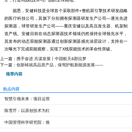
才，打造X线机技术与产品的全球高地。
据悉，安健科技是全球首个采取部件+整机双引擎技术研发战略
的医疗科技公司，其旗下分别拥有探测器研发生产公司—逐光先进
探测器，球管研发生产公司——重庆安健以及高压发生器、机架制
造产线。安健目前在动态探测器技术领域仍然保持全球领先水平，
其发布的动态双能探测器通过创新探测器感光涂层设计，支持在一
次曝光下完成双能观察，实现了X线双能技术的革命性突破。
上一篇：
携手奋进 共谋发展丨中国航天&那拉梦
下一篇：
创新铸就高品质产品，保驾护航新能源发展——
推荐内容
热点内容
智慧引领未来：项目运营
陈雪芹：以原创技术为杠
中国管理科学研究院：推