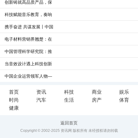
创新铸就高品质产品，保
科技赋能音乐教育，奏响
携手奋进 共谋发展丨中国
电子材料营销界翘楚：在
中国管理科学研究院：推
当音效设计遇上科技创新
中国企业运营领军人物—
首页
资讯
科技
商业
娱乐
时尚
汽车
生活
房产
体育
健康
返回首页
Copyright © 2002-2025 资讯网 版权所有 未经授权请勿转载