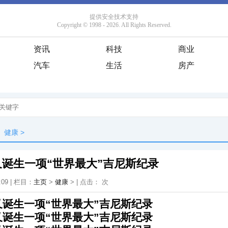
资讯
科技
商业
汽车
生活
房产
健康
>
诞生一项“世界最大”吉尼斯纪录
:09 | 栏目：
主页
>
健康
> | 点击：
次
诞生一项“世界最大”吉尼斯纪录
诞生一项“世界最大”吉尼斯纪录