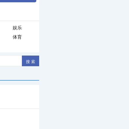
娱乐
体育