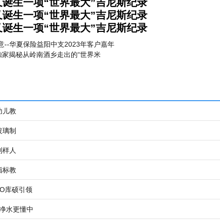
诞生一项“世界最大”吉尼斯纪录
诞生一项“世界最大”吉尼斯纪录
诞生一项“世界最大”吉尼斯纪录
意--华夏保险益阳中支2023年客户嘉年
独家揭秘从岭南酒乡走出的“世界米
幼儿教
玻璃制
别样人
指标教
HO库硕引领
屋净水更懂中