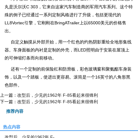
丸是沃尔沃C 303，它来自这家汽车制造商的军用汽车系列。这个特
殊的例子已经通过一系列定制风格进行了升级，包括更现代的
LL8Vortec引擎，它刚刚在BringATrailer上以65000美元的价格售
出。
自定义触摸从外部开始，用一个红色的灼热阴影重绘全地形集线
器。车身面板的内衬是定制的外壳，而LED照明由于安装在屋顶上
的可伸缩灯条而向前移动。
还有一个定制的前保险杠和防滑板，彩色玻璃窗和聚氨酯车身装
饰，以及一个踏板，使进出更容易。滚筒是一个16英寸的八角形黑
色部件。
上一篇：
改型后，少见的1962年 F-85看起来很锋利
下一篇：
改型后，少见的1962年 F-85看起来很锋利
推荐内容
热点内容
改型后，少见的1962年 F-