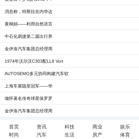
消息称，特斯拉在内华达
黄桐娟——利用自然语言
中石化易捷第二届出行养
金伊洛汽车集团总经理周
1974年沃尔沃C303配LL8 Vort
AUTOSEMO多元协同构建汽车软
上海车展隐形冠军——华
缅怀著名传奇球星保罗罗
金伊洛汽车集团总经理周
首页
资讯
科技
商业
娱乐
时尚
汽车
生活
房产
体育