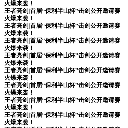
火爆来袭！
王者亮剑|首届“保利半山杯”击剑公开邀请赛
火爆来袭！
王者亮剑|首届“保利半山杯”击剑公开邀请赛
火爆来袭！
王者亮剑|首届“保利半山杯”击剑公开邀请赛
火爆来袭！
王者亮剑|首届“保利半山杯”击剑公开邀请赛
火爆来袭！
王者亮剑|首届“保利半山杯”击剑公开邀请赛
火爆来袭！
王者亮剑|首届“保利半山杯”击剑公开邀请赛
火爆来袭！
王者亮剑|首届“保利半山杯”击剑公开邀请赛
火爆来袭！
王者亮剑|首届“保利半山杯”击剑公开邀请赛
火爆来袭！