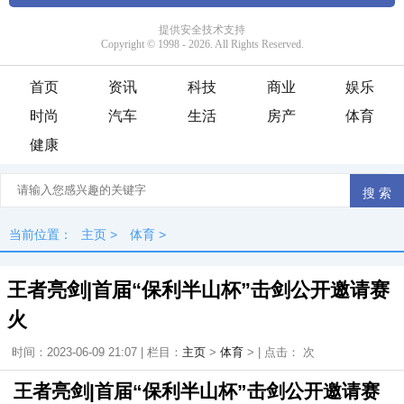
首页
资讯
科技
商业
娱乐
时尚
汽车
生活
房产
体育
健康
当前位置：
主页
>
体育
>
王者亮剑|首届“保利半山杯”击剑公开邀请赛
火
时间：2023-06-09 21:07 | 栏目：
主页
>
体育
> | 点击：
次
王者亮剑|首届“保利半山杯”击剑公开邀请赛