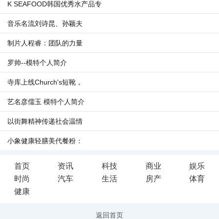
K SEAFOOD韩国优秀水产品专
音乐名流刘诗昆、孙颖夫
制片人程睿：团队的力量
罗帅--模特个人简介
寺库上线Church's短靴，
艺名彦儒玉 模特个人简介
以街舞精神传递社会温情
小象健康轻膳美代餐粉：
首页
资讯
科技
商业
娱乐
时尚
汽车
生活
房产
体育
健康
返回首页