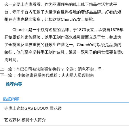
么一定要上寺库看看。作为亚洲领先的线上线下精品生活方式平
台，寺库平台内汇聚了大量来自世界各地的奢侈品品牌。好看的短
靴在寺库也是非常多，比如这款Church's女士短靴。
Church's是一个颇有名望的品牌，于1873设立，承袭自1675年
开始累积的家族经验，以手工制作高水准鞋履而立足于世，并成为
了全英国及世界重要的鞋履生产商之一。Church's可以说是品质的
象征，他们至今坚持手工制作皮鞋，通常一双鞋子的问世需要花费8
周时间。
上一篇：
辛巴公司被法院强制执行？ 辛选：消息不实，早
下一篇：
小象健康轻膳美代餐粉：肉肉星人显瘦指南
推荐内容
热点内容
寺库上这款GAS BIJOUX 雪花镂
艺名萝林 模特个人简介