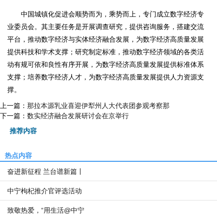
中国城镇化促进会顺势而为，乘势而上，专门成立数字经济专
业委员会。其主要任务是开展调查研究，提供咨询服务，搭建交流
平台，推动数字经济与实体经济融合发展，为数字经济高质量发展
提供科技和学术支撑；研究制定标准，推动数字经济领域的各类活
动有规可依和良性有序开展，为数字经济高质量发展提供标准体系
支撑；培养数字经济人才，为数字经济高质量发展提供人力资源支
撑。
上一篇：
那拉本源乳业喜迎伊犁州人大代表团参观考察那
下一篇：
数实经济融合发展研讨会在京举行
推荐内容
热点内容
奋进新征程 兰台谱新篇丨
中宁枸杞推介官评选活动
致敬热爱，“用生活@中宁