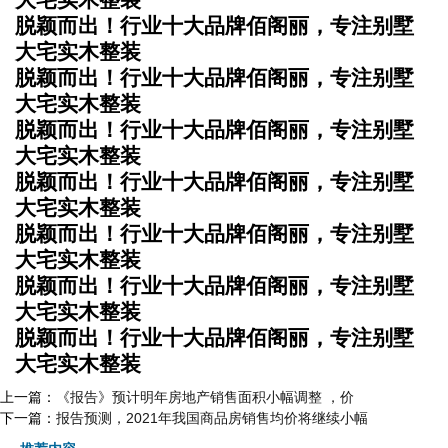
脱颖而出！行业十大品牌佰阁丽，专注别墅
大宅实木整装
脱颖而出！行业十大品牌佰阁丽，专注别墅
大宅实木整装
脱颖而出！行业十大品牌佰阁丽，专注别墅
大宅实木整装
脱颖而出！行业十大品牌佰阁丽，专注别墅
大宅实木整装
脱颖而出！行业十大品牌佰阁丽，专注别墅
大宅实木整装
脱颖而出！行业十大品牌佰阁丽，专注别墅
大宅实木整装
脱颖而出！行业十大品牌佰阁丽，专注别墅
大宅实木整装
上一篇：
《报告》预计明年房地产销售面积小幅调整 ，价
下一篇：
报告预测，2021年我国商品房销售均价将继续小幅