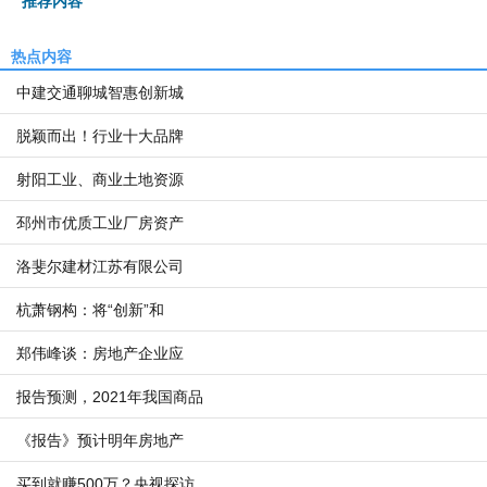
推荐内容
热点内容
中建交通聊城智惠创新城
脱颖而出！行业十大品牌
射阳工业、商业土地资源
邳州市优质工业厂房资产
洛斐尔建材江苏有限公司
杭萧钢构：将“创新”和
郑伟峰谈：房地产企业应
报告预测，2021年我国商品
《报告》预计明年房地产
买到就赚500万？央视探访