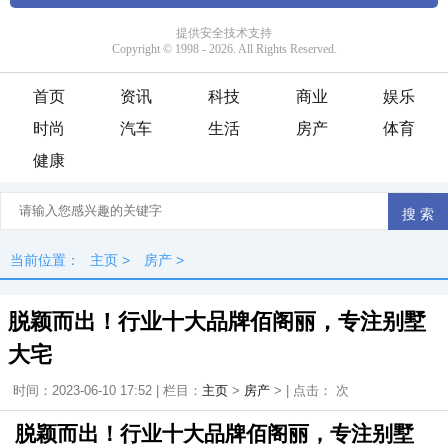
首页
资讯
科技
商业
娱乐
时尚
汽车
生活
房产
体育
健康
当前位置：
主页
>
房产
>
脱颖而出！行业十大品牌佰阁丽，专注别墅
大宅
时间：2023-06-10 17:52 | 栏目：
主页
>
房产
> | 点击：
次
脱颖而出！行业十大品牌佰阁丽，专注别墅