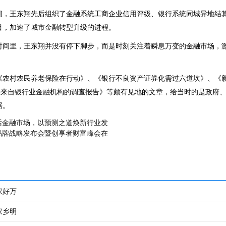
间，王东翔先后组织了金融系统工商企业信用评级、银行系统同城异地结
目，加速了城市金融转型升级的进程。
年时间里，王东翔并没有停下脚步，而是时刻关注着瞬息万变的金融市场，
《农村农民养老保险在行动》、《银行不良资产证券化需过六道坎》、《
--来自银行业金融机构的调查报告》等颇有见地的文章，给当时的是政府
据。
话金融市场，以预测之道焕新行业发
品牌战略发布会暨创享者财富峰会在
家好万
家乡明